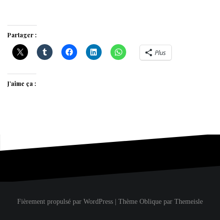
Partager :
Plus
J’aime ça :
Fièrement propulsé par WordPress
|
Thème
Oblique
par Themeisle