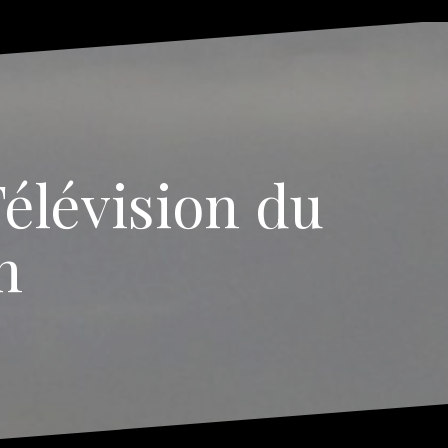
élévision du
n