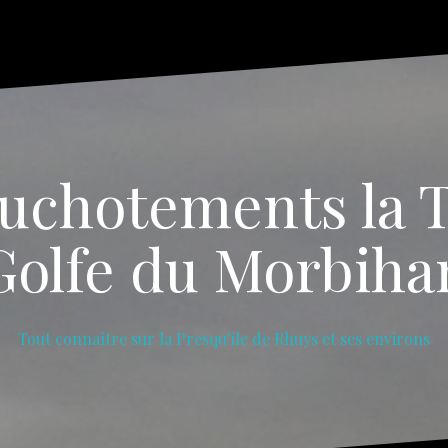
uchotements la T
Golfe du Morbiha
Tout connaître sur la Presqu'île de Rhuys et ses environs