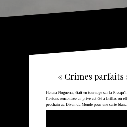
« Crimes parfaits 
Helena Noguerra, était en tournage sur la Presqu’I
l’avions rencontrée en privé cet été à Brillac où el
prochain au Divan du Monde pour une carte blanch