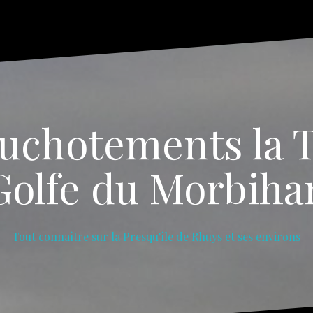
uchotements la T
Golfe du Morbiha
Tout connaître sur la Presqu'île de Rhuys et ses environs