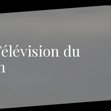
élévision du
n